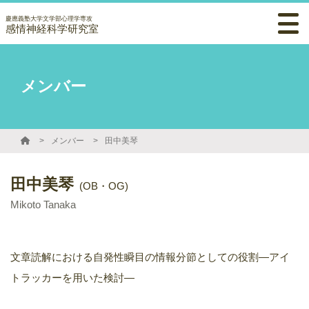
慶應義塾大学文学部心理学専攻
感情神経科学研究室
メンバー
メンバー
田中美琴
田中美琴
(OB・OG)
Mikoto Tanaka
文章読解における自発性瞬目の情報分節としての役割―アイ
トラッカーを用いた検討―